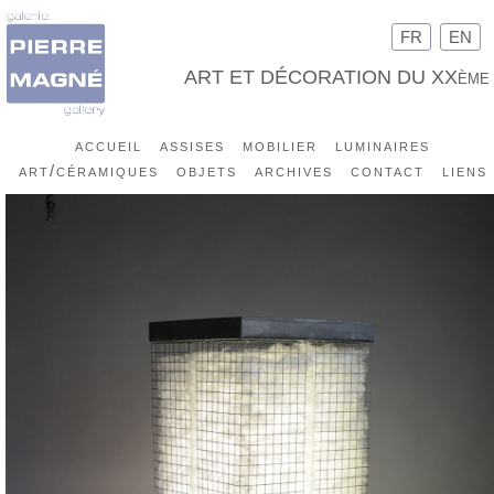
FR
EN
ART ET DÉCORATION DU XXème
accueil
assises
mobilier
luminaires
art/céramiques
objets
archives
contact
liens