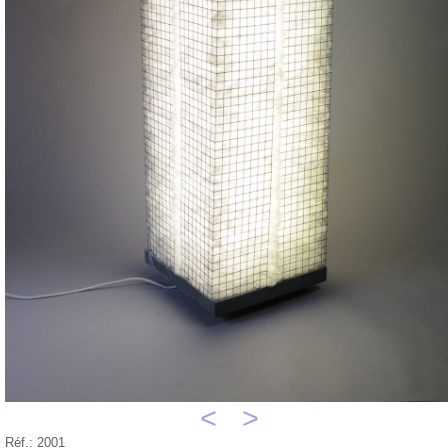
<
>
Réf.: 2001