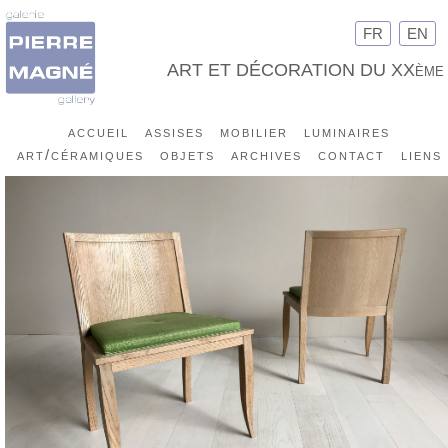
FR
EN
ART ET DÉCORATION DU XXème
accueil
assises
mobilier
luminaires
art/céramiques
objets
archives
contact
liens