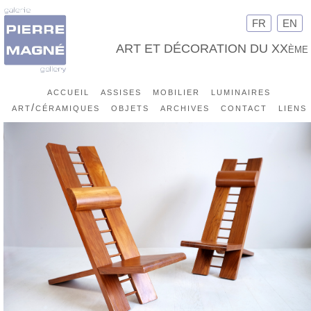
FR
EN
ART ET DÉCORATION DU XXème
accueil
assises
mobilier
luminaires
art/céramiques
objets
archives
contact
liens