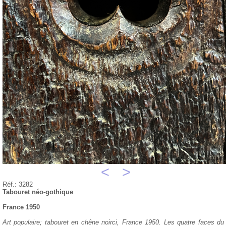
<
>
Réf.: 3282
Tabouret néo-gothique
France 1950
Art populaire; tabouret en chêne noirci, France 1950. Les quatre faces du