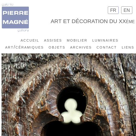
FR
EN
ART ET DÉCORATION DU XXème
accueil
assises
mobilier
luminaires
art/céramiques
objets
archives
contact
liens