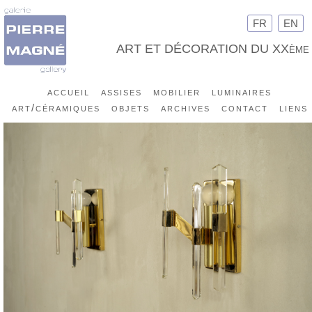
FR
EN
ART ET DÉCORATION DU XXème
accueil
assises
mobilier
luminaires
art/céramiques
objets
archives
contact
liens