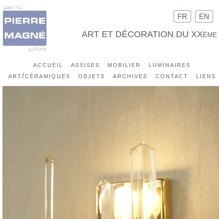
FR
EN
ART ET DÉCORATION DU XXème
accueil
assises
mobilier
luminaires
art/céramiques
objets
archives
contact
liens