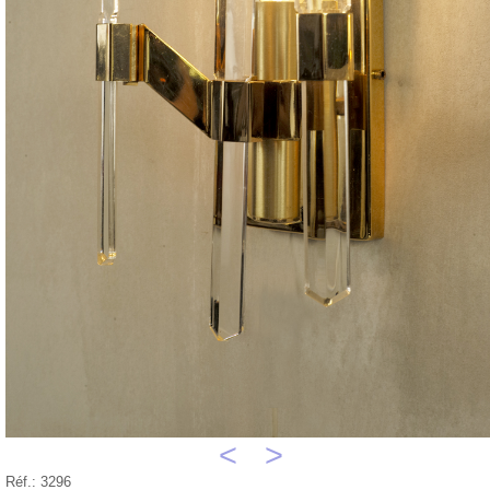
<
>
Réf.: 3296