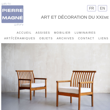
FR
EN
ART ET DÉCORATION DU XXème
accueil
assises
mobilier
luminaires
art/céramiques
objets
archives
contact
liens