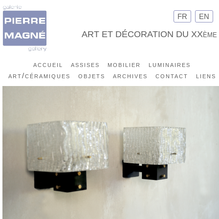
FR
EN
ART ET DÉCORATION DU XXème
accueil
assises
mobilier
luminaires
art/céramiques
objets
archives
contact
liens