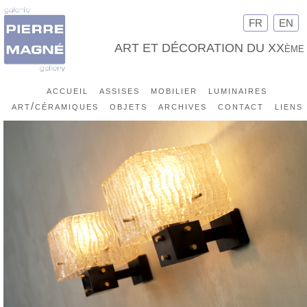
FR
EN
ART ET DÉCORATION DU XXème
accueil
assises
mobilier
luminaires
art/céramiques
objets
archives
contact
liens