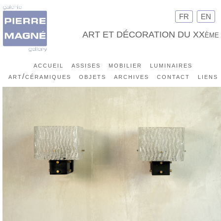
FR
EN
ART ET DÉCORATION DU XXème
accueil
assises
mobilier
luminaires
art/céramiques
objets
archives
contact
liens