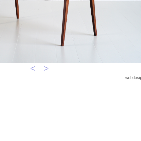
<
>
webdesi