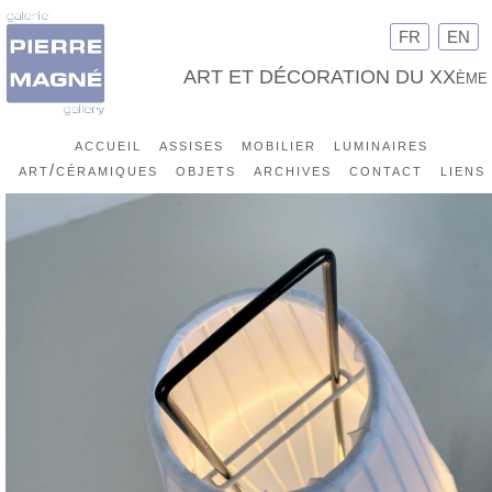
FR
EN
ART ET DÉCORATION DU XXème
accueil
assises
mobilier
luminaires
art/céramiques
objets
archives
contact
liens